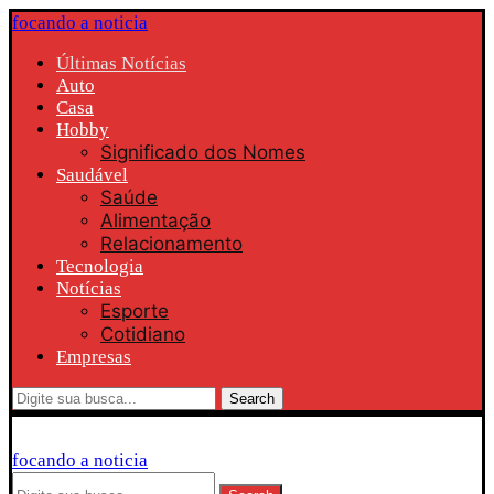
focando a noticia
Últimas Notícias
Auto
Casa
Hobby
Significado dos Nomes
Saudável
Saúde
Alimentação
Relacionamento
Tecnologia
Notícias
Esporte
Cotidiano
Empresas
Search
focando a noticia