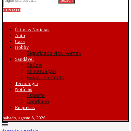
Search
CONTATO
Últimas Notícias
Auto
Casa
Hobby
Significado dos Nomes
Saudável
Saúde
Alimentação
Relacionamento
Tecnologia
Notícias
Esporte
Cotidiano
Empresas
sábado, agosto 8, 2026