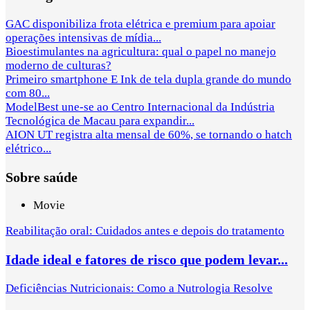
GAC disponibiliza frota elétrica e premium para apoiar
operações intensivas de mídia...
Bioestimulantes na agricultura: qual o papel no manejo
moderno de culturas?
Primeiro smartphone E Ink de tela dupla grande do mundo
com 80...
ModelBest une-se ao Centro Internacional da Indústria
Tecnológica de Macau para expandir...
AION UT registra alta mensal de 60%, se tornando o hatch
elétrico...
Sobre saúde
Movie
Reabilitação oral: Cuidados antes e depois do tratamento
Idade ideal e fatores de risco que podem levar...
Deficiências Nutricionais: Como a Nutrologia Resolve