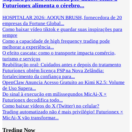
Futurionex alimenta o cérebro...
HOSPITALAR 2026: AOQUN BRUSH, fornecedora de 20
empresas da Fortune Global...
Como baixar vídeo tiktok e guardar suas inspirações para
sempre
Como a capacidade de high frequency trading pode
melhorar a experiência...
O efeito cascata: como o transporte impacta comércio,
turismo e serviços
Reabilitação oral: Cuidados antes e depois do tratamento
Futurionex obtém licença FSP na Nova Zelândia:
fortalecimento da confiança para...
OpenClaw Anuncia Acesso Gratuito ao Kimi K2.5: Volume
de Uso Supera...
Do sinal à execução em milissegundos MicAi-X ×
Futurionex decodifica todo...
Como baixar vídeos do X (Twitter) no celular?
Trading automatizado não é mais privilégio! Futurionex ×
MicAi-X vão transformar...
Treding Now