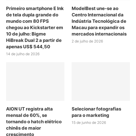
Primeiro smartphone E Ink
ModelBest une-se ao
de tela dupla grande do
Centro Internacional da
mundo com 80 FPS
Indústria Tecnológica de
chegou ao Kickstarter em
Macau para expandir os
10 de julho: Bigme
mercados internacionais
HiBreak Dual 2 a partir de
2 de julho de 2026
apenas US$ 544,50
14 de julho de 2026
AION UT registra alta
Selecionar fotografias
mensal de 60%, se
para o marketing
tornando o hatch elétrico
15 de junho de 2026
chinês de maior
crescimento