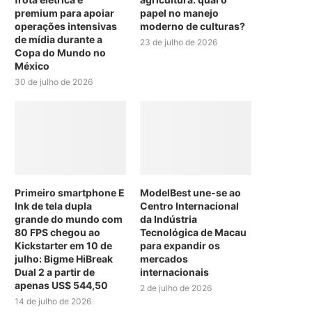
premium para apoiar
papel no manejo
operações intensivas
moderno de culturas?
de mídia durante a
23 de julho de 2026
Copa do Mundo no
México
30 de julho de 2026
Primeiro smartphone E
ModelBest une-se ao
Ink de tela dupla
Centro Internacional
grande do mundo com
da Indústria
80 FPS chegou ao
Tecnológica de Macau
Kickstarter em 10 de
para expandir os
julho: Bigme HiBreak
mercados
Dual 2 a partir de
internacionais
apenas US$ 544,50
2 de julho de 2026
14 de julho de 2026