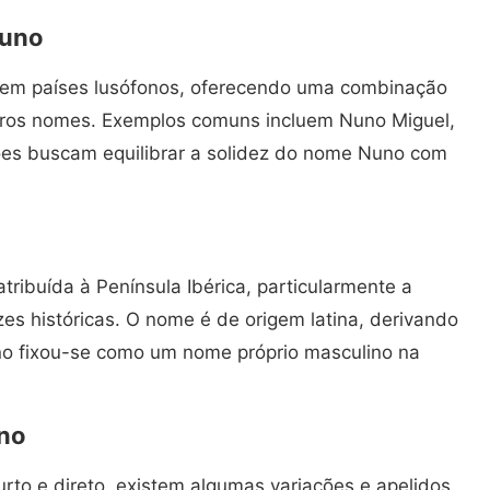
Nuno
em países lusófonos, oferecendo uma combinação
tros nomes. Exemplos comuns incluem Nuno Miguel,
ões buscam equilibrar a solidez do nome Nuno com
.
ribuída à Península Ibérica, particularmente a
es históricas. O nome é de origem latina, derivando
no fixou-se como um nome próprio masculino na
uno
to e direto, existem algumas variações e apelidos