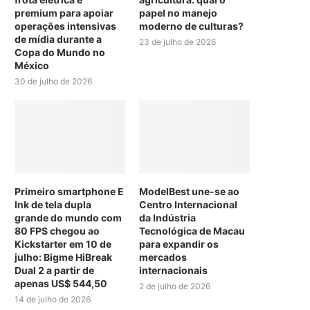
premium para apoiar
papel no manejo
operações intensivas
moderno de culturas?
de mídia durante a
23 de julho de 2026
Copa do Mundo no
México
30 de julho de 2026
Primeiro smartphone E
ModelBest une-se ao
Ink de tela dupla
Centro Internacional
grande do mundo com
da Indústria
80 FPS chegou ao
Tecnológica de Macau
Kickstarter em 10 de
para expandir os
julho: Bigme HiBreak
mercados
Dual 2 a partir de
internacionais
apenas US$ 544,50
2 de julho de 2026
14 de julho de 2026