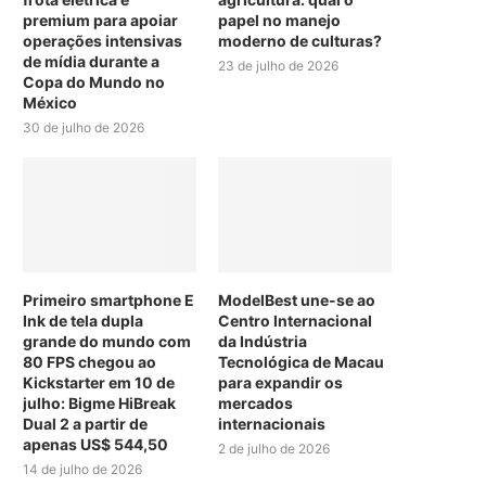
premium para apoiar
papel no manejo
operações intensivas
moderno de culturas?
de mídia durante a
23 de julho de 2026
Copa do Mundo no
México
30 de julho de 2026
Primeiro smartphone E
ModelBest une-se ao
Ink de tela dupla
Centro Internacional
grande do mundo com
da Indústria
80 FPS chegou ao
Tecnológica de Macau
Kickstarter em 10 de
para expandir os
julho: Bigme HiBreak
mercados
Dual 2 a partir de
internacionais
apenas US$ 544,50
2 de julho de 2026
14 de julho de 2026