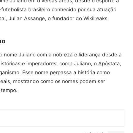
ome Juliano em diversas áreas, desde o esporte à
-futebolista brasileiro conhecido por sua atuação
nal, Julian Assange, o fundador do WikiLeaks,
no
do nome Juliano com a nobreza e liderança desde a
históricas e imperadores, como Juliano, o Apóstata,
aganismo. Esse nome perpassa a história como
 ideais, mostrando como os nomes podem ser
o tempo.