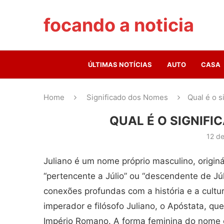
focando a noticia
ÚLTIMAS NOTÍCIAS
AUTO
CASA
Home
Significado dos Nomes
Qual é o s
QUAL É O SIGNIF
12 de
Juliano é um nome próprio masculino, originár
“pertencente a Júlio” ou “descendente de Jú
conexões profundas com a história e a cultu
imperador e filósofo Juliano, o Apóstata, que
Império Romano. A forma feminina do nome é