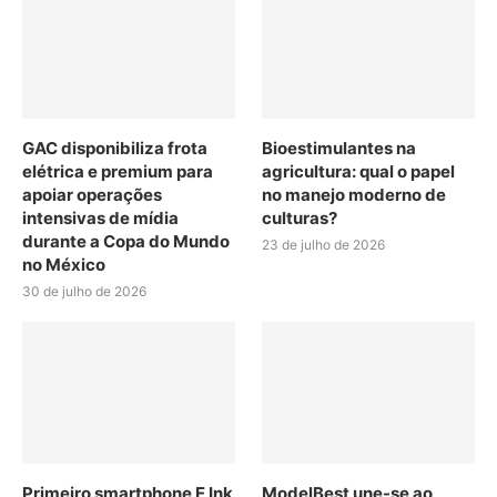
GAC disponibiliza frota
Bioestimulantes na
elétrica e premium para
agricultura: qual o papel
apoiar operações
no manejo moderno de
intensivas de mídia
culturas?
durante a Copa do Mundo
23 de julho de 2026
no México
30 de julho de 2026
Primeiro smartphone E Ink
ModelBest une-se ao