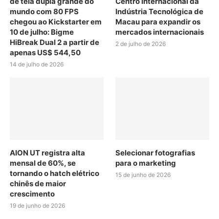
de tela dupla grande do
Centro Internacional da
mundo com 80 FPS
Indústria Tecnológica de
chegou ao Kickstarter em
Macau para expandir os
10 de julho: Bigme
mercados internacionais
HiBreak Dual 2 a partir de
2 de julho de 2026
apenas US$ 544,50
14 de julho de 2026
AION UT registra alta
Selecionar fotografias
mensal de 60%, se
para o marketing
tornando o hatch elétrico
15 de junho de 2026
chinês de maior
crescimento
19 de junho de 2026