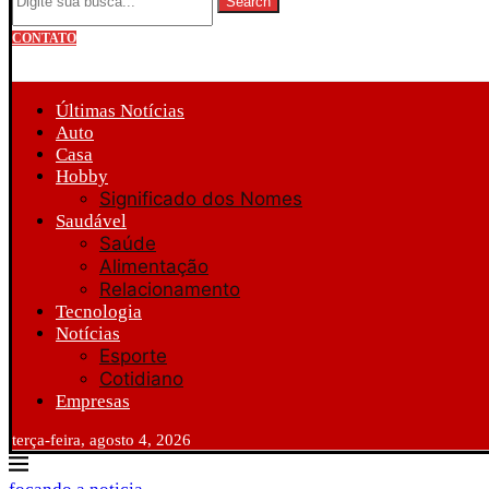
Search
CONTATO
Últimas Notícias
Auto
Casa
Hobby
Significado dos Nomes
Saudável
Saúde
Alimentação
Relacionamento
Tecnologia
Notícias
Esporte
Cotidiano
Empresas
terça-feira, agosto 4, 2026