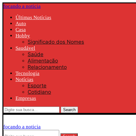
focando a noticia
Últimas Notícias
Auto
Casa
Hobby
Significado dos Nomes
Saudável
Saúde
Alimentação
Relacionamento
Tecnologia
Notícias
Esporte
Cotidiano
Empresas
Search
focando a noticia