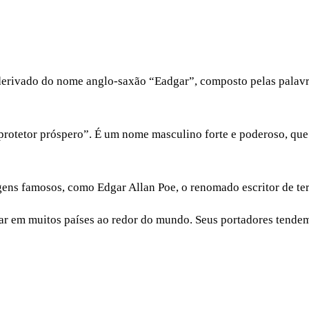
 derivado do nome anglo-saxão “Eadgar”, composto pelas palavra
 “protetor próspero”. É um nome masculino forte e poderoso, que
ens famosos, como Edgar Allan Poe, o renomado escritor de terr
ar em muitos países ao redor do mundo. Seus portadores tendem 