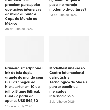
premium para apoiar
papel no manejo
operações intensivas
moderno de culturas?
de mídia durante a
23 de julho de 2026
Copa do Mundo no
México
30 de julho de 2026
Primeiro smartphone E
ModelBest une-se ao
Ink de tela dupla
Centro Internacional
grande do mundo com
da Indústria
80 FPS chegou ao
Tecnológica de Macau
Kickstarter em 10 de
para expandir os
julho: Bigme HiBreak
mercados
Dual 2 a partir de
internacionais
apenas US$ 544,50
2 de julho de 2026
14 de julho de 2026