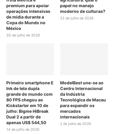
premium para apoiar
papel no manejo
operações intensivas
moderno de culturas?
de mídia durante a
23 de julho de 2026
Copa do Mundo no
México
30 de julho de 2026
Primeiro smartphone E
ModelBest une-se ao
Ink de tela dupla
Centro Internacional
grande do mundo com
da Indústria
80 FPS chegou ao
Tecnológica de Macau
Kickstarter em 10 de
para expandir os
julho: Bigme HiBreak
mercados
Dual 2 a partir de
internacionais
apenas US$ 544,50
2 de julho de 2026
14 de julho de 2026